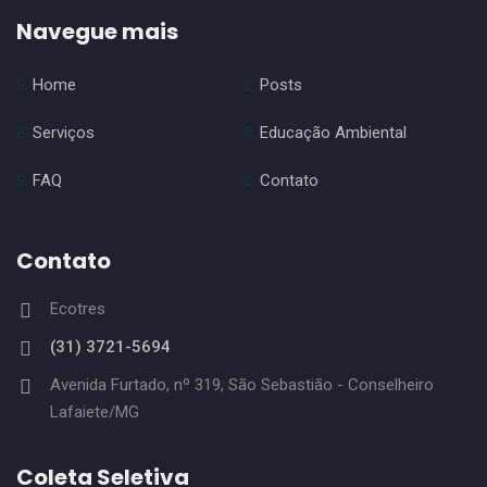
271. Pub. – Contrato n°006/2020 – Novais Consultoria em
Navegue mais
Engenharia e Meio Ambiente EIRELI
Home
Posts
270. Pub. – PREGÃO PRESENCIAL Nº001.2020 –
RETIFICAÇÃO
Serviços
Educação Ambiental
FAQ
Contato
Contato
Ecotres
(31) 3721-5694
Avenida Furtado, nº 319, São Sebastião - Conselheiro
Lafaiete/MG
Coleta Seletiva